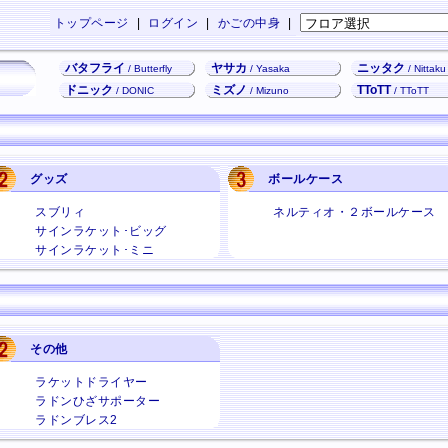
トップページ
|
ログイン
|
かごの中身
|
バタフライ
ヤサカ
ニッタク
/ Butterfly
/ Yasaka
/ Nittaku
ドニック
ミズノ
TToTT
/ DONIC
/ Mizuno
/ TToTT
グッズ
ボールケース
スブリィ
ネルティオ・２ボールケース
サインラケット･ビッグ
サインラケット･ミニ
その他
ラケットドライヤー
ラドンひざサポーター
ラドンブレス2