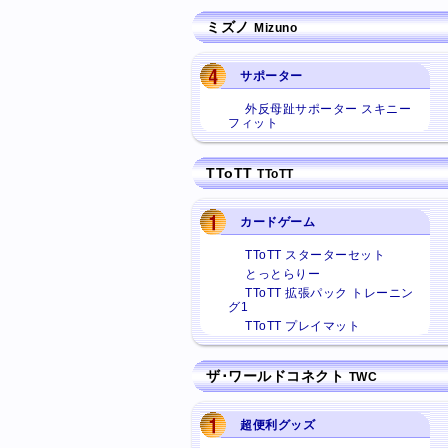
ミズノ
Mizuno
サポーター
外反母趾サポーター スキニー
フィット
TToTT
TToTT
カードゲーム
TToTT スターターセット
とっとらりー
TToTT 拡張パック トレーニン
グ1
TToTT プレイマット
ザ･ワールドコネクト
TWC
超便利グッズ