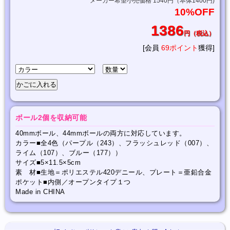
メーカー希望小売価格 1540円（本体1400円)
10%OFF
1386
円（税込）
[会員
69ポイント
獲得]
ボール2個を収納可能
40mmボール、44mmボールの両方に対応しています。
カラー■全4色（パープル（243）、フラッシュレッド（007）、
ライム（107）、ブルー（177））
サイズ■5×11.5×5cm
素 材■生地＝ポリエステル420デニール、プレート＝亜鉛合金
ポケット■内側／オープンタイプ１つ
Made in CHINA