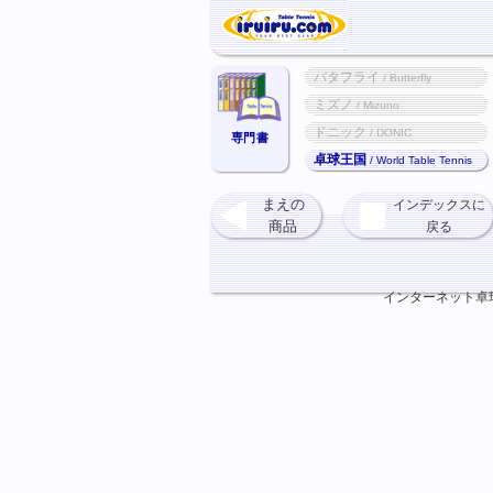
バタフライ
/ Butterfly
ミズノ
/ Mizuno
ドニック
/ DONIC
専門書
卓球王国
/ World Table Tennis
まえの
インデックスに
商品
戻る
インターネット卓球ショ