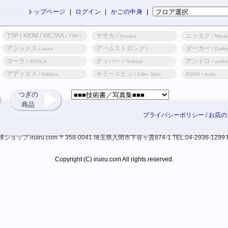
トップページ
|
ログイン
|
かごの中身
|
TSP / XIOM / VICTAS
ヤサカ
ニッタク
/ TSP /
/ Yasaka
/ Nitta
XIOM / VICTAS
アシックス
アームストロング
ダーカー
/ asics
/
/ Darke
Armstrong
ヨーラ
ティバー
アンドロ
/ JOOLA
/ Thibhar
/ andr
アディダス
キラースピン
iruiru
/ Adidas
/ Killer Spin
/ iruiru
つぎの
商品
プライバシーポリシー
/
お店の
ップ iruiru.com
〒358-0041 埼玉県入間市下谷ヶ貫874-1
TEL.04-2936-1299 
Copyright (C) iruiru.com All rights reserved.