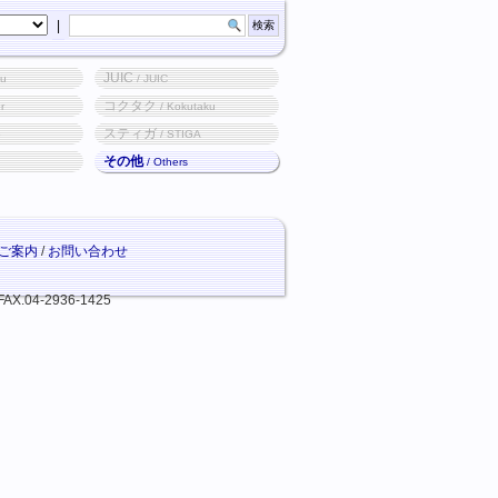
|
JUIC
ku
/ JUIC
コクタク
r
/ Kokutaku
スティガ
o
/ STIGA
その他
/ Others
ご案内
/
お問い合わせ
FAX.04-2936-1425