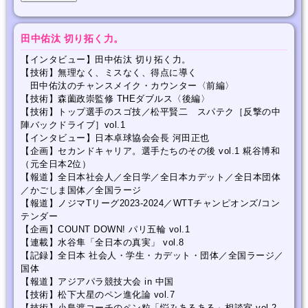
田中佑汰 切り拓く力。
【インタビュー】田中佑汰 切り拓く力。
【技術】無理なく、ミスなく、得点に導く
田中佑汰のチャンスメイク・カウンター〈前編〉
【技術】森薗政崇監修 THEダブルス〈後編〉
【技術】トップ選手のスゴ技／松平賢二 スパテク［反撃の中
陣バックドライブ］vol.1
【インタビュー】日本卓球協会会長 河田正也
【企画】セカンドキャリア。選手たちのその後 vol.1 糀谷博和
（元全日本2位）
【報道】全日本社会人／全日学／全日本カデット／全日本団体
／かごしま国体／全国ラージ
【報道】ノジマTリーグ2023-2024／WTTチャンピオンズ/コン
テンダー
【企画】COUNT DOWN! パリ五輪 vol.1
【連載】水谷隼「全日本の真実」 vol.8
【記録】全日本 社会人・学生・カデット・団体／全国ラージ／
国体
【報道】アジアパラ競技大会 in 中国
【技術】松下大星のペン進化論 vol.7
【技術】小島渡コーチのペン粒「悩みあるある」相談室 vol.2