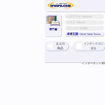
バタフライ
/ Butterfly
ミズノ
/ Mizuno
ドニック
/ DONIC
専門書
卓球王国
/ World Table Tennis
まえの
インデックスに
商品
戻る
インターネット卓球ショ