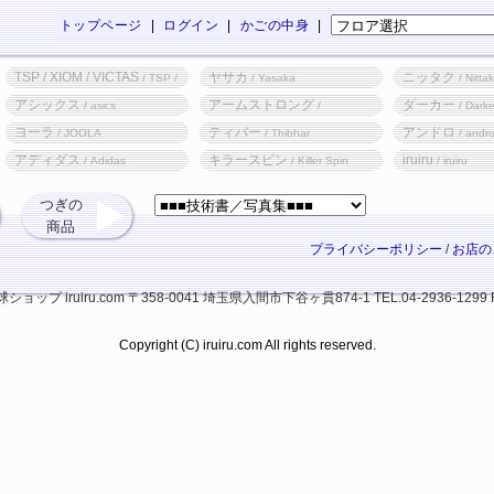
トップページ
|
ログイン
|
かごの中身
|
TSP / XIOM / VICTAS
ヤサカ
ニッタク
/ TSP /
/ Yasaka
/ Nitta
XIOM / VICTAS
アシックス
アームストロング
ダーカー
/ asics
/
/ Darke
Armstrong
ヨーラ
ティバー
アンドロ
/ JOOLA
/ Thibhar
/ andr
アディダス
キラースピン
iruiru
/ Adidas
/ Killer Spin
/ iruiru
つぎの
商品
プライバシーポリシー
/
お店の
ップ iruiru.com
〒358-0041 埼玉県入間市下谷ヶ貫874-1
TEL.04-2936-1299 
Copyright (C) iruiru.com All rights reserved.