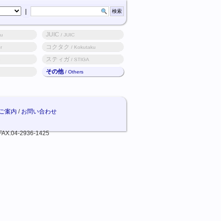
|
JUIC
ku
/ JUIC
コクタク
r
/ Kokutaku
スティガ
o
/ STIGA
その他
/ Others
ご案内
/
お問い合わせ
FAX.04-2936-1425