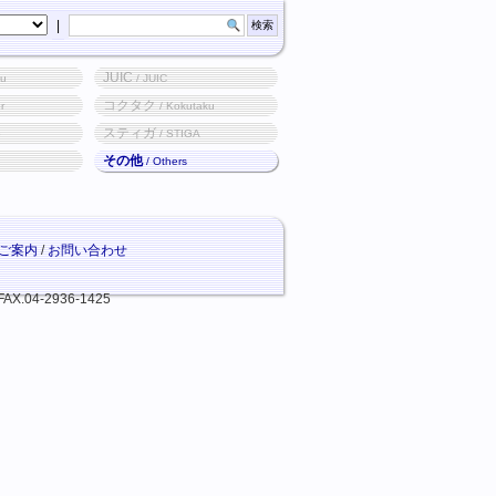
|
JUIC
ku
/ JUIC
コクタク
r
/ Kokutaku
スティガ
o
/ STIGA
その他
/ Others
ご案内
/
お問い合わせ
FAX.04-2936-1425