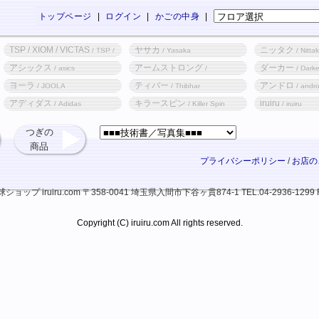
トップページ
|
ログイン
|
かごの中身
|
TSP / XIOM / VICTAS
ヤサカ
ニッタク
/ TSP /
/ Yasaka
/ Nitta
XIOM / VICTAS
アシックス
アームストロング
ダーカー
/ asics
/
/ Darke
Armstrong
ヨーラ
ティバー
アンドロ
/ JOOLA
/ Thibhar
/ andr
アディダス
キラースピン
iruiru
/ Adidas
/ Killer Spin
/ iruiru
つぎの
商品
プライバシーポリシー
/
お店の
ップ iruiru.com
〒358-0041 埼玉県入間市下谷ヶ貫874-1
TEL.04-2936-1299 
Copyright (C) iruiru.com All rights reserved.