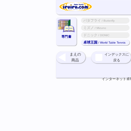
バタフライ
/ Butterfly
ミズノ
/ Mizuno
ドニック
/ DONIC
専門書
卓球王国
/ World Table Tennis
まえの
インデックスに
商品
戻る
インターネット卓球ショ