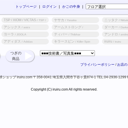
トップページ
|
ログイン
|
かごの中身
|
TSP / XIOM / VICTAS
ヤサカ
ニッタク
/ TSP /
/ Yasaka
/ Nitta
XIOM / VICTAS
アシックス
アームストロング
ダーカー
/ asics
/
/ Darke
Armstrong
ヨーラ
ティバー
アンドロ
/ JOOLA
/ Thibhar
/ andr
アディダス
キラースピン
iruiru
/ Adidas
/ Killer Spin
/ iruiru
つぎの
商品
プライバシーポリシー
/
お店の
ップ iruiru.com
〒358-0041 埼玉県入間市下谷ヶ貫874-1
TEL.04-2936-1299 
Copyright (C) iruiru.com All rights reserved.