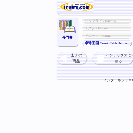
バタフライ
/ Butterfly
ミズノ
/ Mizuno
ドニック
/ DONIC
専門書
卓球王国
/ World Table Tennis
まえの
インデックスに
商品
戻る
インターネット卓球ショ