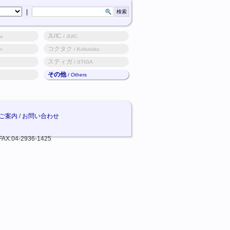
|
JUIC
ku
/ JUIC
コクタク
r
/ Kokutaku
スティガ
o
/ STIGA
その他
/ Others
ご案内
/
お問い合わせ
FAX.04-2936-1425