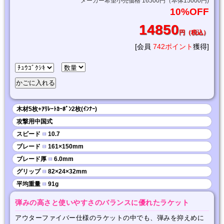
メーカー希望小売価格 16500円（本体15000円)
10%OFF
14850
円（税込）
[会員
742ポイント
獲得]
木材5枚+ｱﾘﾚｰﾄｶｰﾎﾞﾝ2枚(ｲﾝﾅｰ)
攻撃用中国式
スピード
■
10.7
ブレード
■
161×150mm
ブレード厚
■
6.0mm
グリップ
■
82×24×32mm
平均重量
■
91g
弾みの高さと使いやすさのバランスに優れたラケット
アウターファイバー仕様のラケットの中でも、弾みを抑えめに