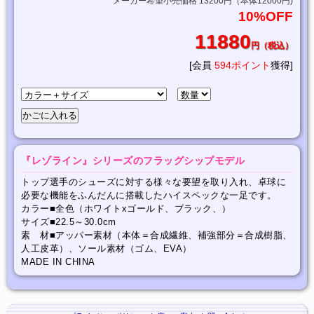
メーカー希望小売価格 13200円（本体12000円)
10%OFF
11880
円（税込）
[会員
594ポイント
獲得]
『レゾライン』シリーズのフラッグシップモデル
トップ選手のシューズに対する様々な要望を取り入れ、卓球に
必要な機能をふんだんに搭載したハイスペックな一足です。
カラー■全色（ホワイトxゴールド、ブラック、）
サイズ■22.5～30.0cm
素 材■アッパー素材（本体＝合成繊維、補強部分＝合成樹脂、
人工皮革）、ソール素材（ゴム、EVA）
MADE IN CHINA