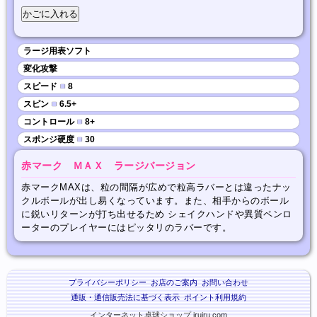
ラージ用表ソフト
変化攻撃
スピード
■
8
スピン
■
6.5+
コントロール
■
8+
スポンジ硬度
■
30
赤マーク ＭＡＸ ラージバージョン
赤マークMAXは、粒の間隔が広めで粒高ラバーとは違ったナッ
クルボールが出し易くなっています。また、相手からのボール
に鋭いリターンが打ち出せるため シェイクハンドや異質ペンロ
ーターのプレイヤーにはピッタリのラバーです。
プライバシーポリシー
お店のご案内
お問い合わせ
通販・通信販売法に基づく表示
ポイント利用規約
インターネット卓球ショップ iruiru.com