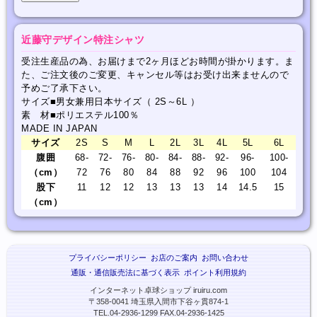
近藤守デザイン特注シャツ
受注生産品の為、お届けまで2ヶ月ほどお時間が掛かります。ま
た、ご注文後のご変更、キャンセル等はお受け出来ませんので
予めご了承下さい。
サイズ■男女兼用日本サイズ（ 2S～6L ）
素 材■ポリエステル100％
MADE IN JAPAN
サイズ
2S
S
M
L
2L
3L
4L
5L
6L
腹囲
68-
72-
76-
80-
84-
88-
92-
96-
100-
（cm）
72
76
80
84
88
92
96
100
104
股下
11
12
12
13
13
13
14
14.5
15
（cm）
プライバシーポリシー
お店のご案内
お問い合わせ
通販・通信販売法に基づく表示
ポイント利用規約
インターネット卓球ショップ iruiru.com
〒358-0041 埼玉県入間市下谷ヶ貫874-1
TEL.04-2936-1299 FAX.04-2936-1425