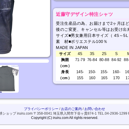
近藤守デザイン特注シャツ
受注生産品の為、お届けまで2ヶ月ほ
後のご変更、キャンセル等はお受け出
サイズ■男女兼用日本サイズ（ 4S～5L
素 材■ポリエステル100％
MADE IN JAPAN
サイズ
4S
3S
2S
S
胸囲
71-79
76-84
80-88
84-92
88
（cm）
身長
145-
150-
155-
160-
16
（cm）
155
160
165
170
1
プライバシーポリシー
/
お店のご案内
/
お問い合わせ
ップ iruiru.com
〒358-0041 埼玉県入間市下谷ヶ貫874-1
TEL.04-2936-1299 
Copyright (C) iruiru.com All rights reserved.