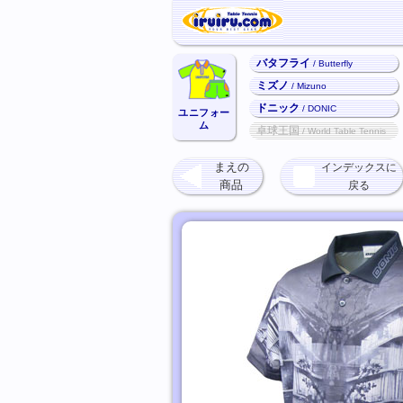
バタフライ
/ Butterfly
ミズノ
/ Mizuno
ドニック
/ DONIC
ユニフォー
ム
卓球王国
/ World Table Tennis
まえの
インデックスに
商品
戻る