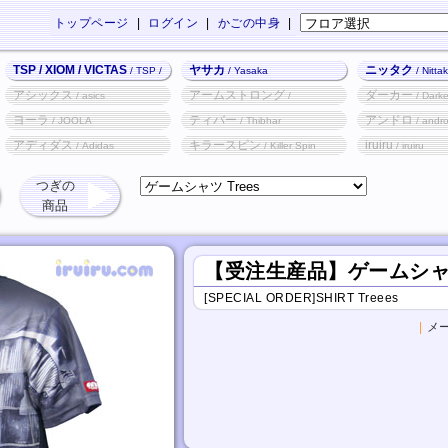
トップページ
|
ログイン
|
かごの中身
|
TSP / XIOM / VICTAS
ヤサカ
ニッタク
/ TSP /
/ Yasaka
/ Nitta
XIOM / VICTAS
アシックス
アームストロング
ダーカー
/ asics
/
/ Darke
Armstrong
ヨーラ
ティバー
アンドロ
/ JOOLA
/ Thibhar
/ andr
アディダス
キラースピン
iruiru
/ Adidas
/ Killer Spin
/ iruiru
つぎの
商品
【受注生産品】ゲームシャツ 
[SPECIAL ORDER]SHIRT Treees
|
メー