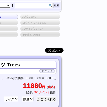
|
JUIC
ku
/ JUIC
コクタク
r
/ Kokutaku
スティガ
o
/ STIGA
その他
/ Others
Trees
ドニック
カー希望小売価格 11880円（本体10800円)
11880
円（税込）
[会員
594ポイント
獲得]