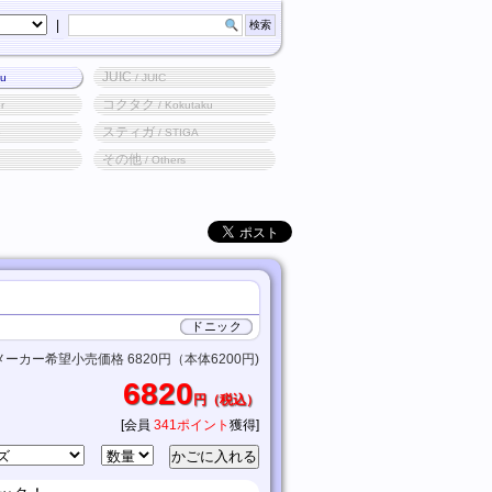
|
JUIC
ku
/ JUIC
コクタク
r
/ Kokutaku
スティガ
o
/ STIGA
その他
/ Others
ドニック
メーカー希望小売価格 6820円（本体6200円)
6820
円（税込）
[会員
341ポイント
獲得]