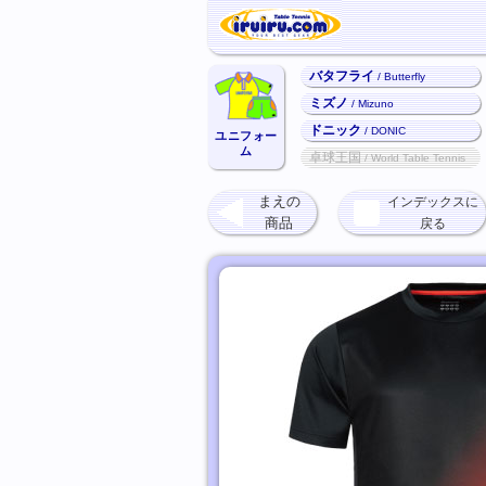
バタフライ
/ Butterfly
ミズノ
/ Mizuno
ドニック
/ DONIC
ユニフォー
ム
卓球王国
/ World Table Tennis
まえの
インデックスに
商品
戻る