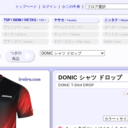
トップページ
|
ログイン
|
かごの中身
|
TSP / XIOM / VICTAS
ヤサカ
ニッタク
/ TSP /
/ Yasaka
/ Nitta
XIOM / VICTAS
アシックス
アームストロング
ダーカー
/ asics
/
/ Darke
Armstrong
ヨーラ
ティバー
アンドロ
/ JOOLA
/ Thibhar
/ andr
アディダス
キラースピン
iruiru
/ Adidas
/ Killer Spin
/ iruiru
つぎの
商品
DONIC シャツ ドロップ
DONIC T-Shirt DROP
|