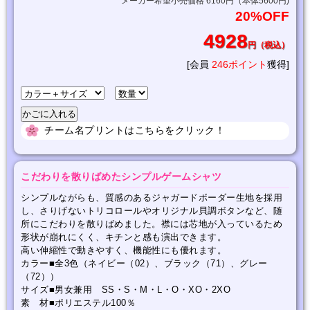
メーカー希望小売価格 6160円（本体5600円)
20%OFF
4928
円（税込）
[会員
246ポイント
獲得]
チーム名プリントはこちらをクリック！
こだわりを散りばめたシンプルゲームシャツ
シンプルながらも、質感のあるジャガードボーダー生地を採用
し、さりげないトリコロールやオリジナル貝調ボタンなど、随
所にこだわりを散りばめました。襟には芯地が入っているため
形状が崩れにくく、キチンと感も演出できます。
高い伸縮性で動きやすく、機能性にも優れます。
カラー■全3色（ネイビー（02）、ブラック（71）、グレー
（72））
サイズ■男女兼用 SS・S・M・L・O・XO・2XO
素 材■ポリエステル100％