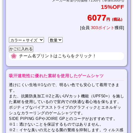
メーカー希望小売価格 7150円（本体6500円)
15%OFF
6077
円（税込）
[会員
303ポイント
獲得]
チーム名プリントはこちらをクリック！
吸汗速乾性に優れた素材を使用したゲームシャツ
透けにくい生地※1なので、明るい色でも安心して着用できま
す。
また、抗菌防臭加工※2と高いUVカット機能（UPF50+）を施し
た素材を使用しているので室内での快適な着心地を保ちます。
ポジティブなバイアスストライプのグラフィックとエネルギッ
シュなカラーリングのゲームシャツです。
SIDE PIPING GPやJOIRE GPとのコーデがおすすめです。
※1：透けないことを保証するものではありません。
※2：イヤな臭いの元となる菌の繁殖を抑制します。ウィルス感