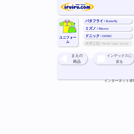
バタフライ
/ Butterfly
ミズノ
/ Mizuno
ドニック
/ DONIC
ユニフォー
ム
卓球王国
/ World Table Tennis
まえの
インデックスに
商品
戻る
インターネット卓球ショ