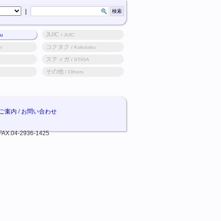
|
JUIC
ku
/ JUIC
コクタク
r
/ Kokutaku
スティガ
o
/ STIGA
その他
/ Others
ご案内
/
お問い合わせ
FAX.04-2936-1425