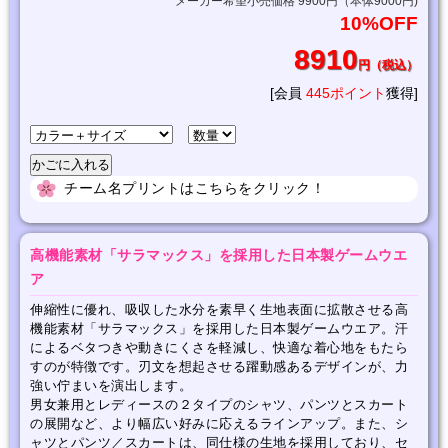
メーカー希望小売価格 9900円（本体9000円)
10%OFF
8910
円（税込）
[会員
445ポイント
獲得]
チーム名プリントはこちらをクリック！
高機能素材「サラマックス」を採用した日本製ゲームウエ
ア
伸縮性に優れ、吸収した水分を素早く生地表面に拡散させる高
機能素材「サラマックス」を採用した日本製ゲームウエア。汗
によるベタつきや動きにくさを軽減し、快適な着心地をもたら
すのが特徴です。刃文を想起させる躍動感あるデザインが、力
強い佇まいを演出します。
男女兼用とレディースの２タイプのシャツ、パンツとスカート
の展開など、より幅広い好みに応えるラインアップ。また、シ
ャツとパンツ／スカートは、同仕様の生地を採用しており、セ