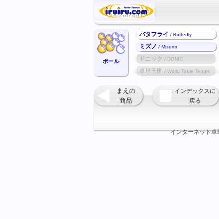
バタフライ
/ Butterfly
ミズノ
/ Mizuno
ドニック
/ DONIC
ボール
卓球王国
/ World Table Tennis
まえの
インデックスに
商品
戻る
インターネット卓球ショ