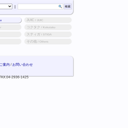
|
JUIC
ku
/ JUIC
コクタク
r
/ Kokutaku
スティガ
o
/ STIGA
その他
/ Others
ご案内
/
お問い合わせ
FAX.04-2936-1425