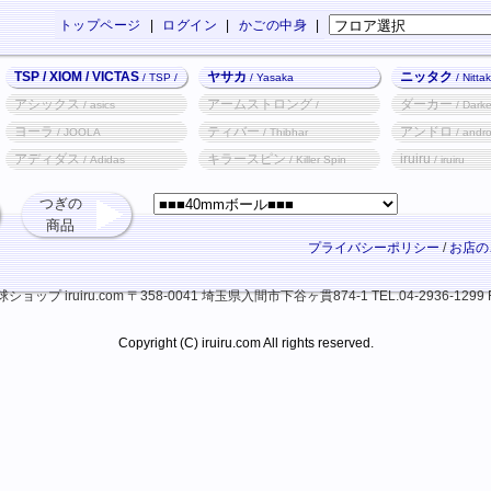
トップページ
|
ログイン
|
かごの中身
|
TSP / XIOM / VICTAS
ヤサカ
ニッタク
/ TSP /
/ Yasaka
/ Nitta
XIOM / VICTAS
アシックス
アームストロング
ダーカー
/ asics
/
/ Darke
Armstrong
ヨーラ
ティバー
アンドロ
/ JOOLA
/ Thibhar
/ andr
アディダス
キラースピン
iruiru
/ Adidas
/ Killer Spin
/ iruiru
つぎの
商品
プライバシーポリシー
/
お店の
ップ iruiru.com
〒358-0041 埼玉県入間市下谷ヶ貫874-1
TEL.04-2936-1299 
Copyright (C) iruiru.com All rights reserved.