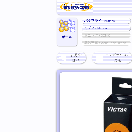
バタフライ
/ Butterfly
ミズノ
/ Mizuno
ドニック
/ DONIC
ボール
卓球王国
/ World Table Tennis
まえの
インデックスに
商品
戻る