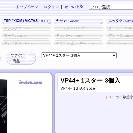
トップページ
|
ログイン
|
かごの中身
|
TSP / XIOM / VICTAS
ヤサカ
ニッタク
/ TSP /
/ Yasaka
/ Nitta
XIOM / VICTAS
アシックス
アームストロング
ダーカー
/ asics
/
/ Darke
Armstrong
ヨーラ
ティバー
アンドロ
/ JOOLA
/ Thibhar
/ andr
アディダス
キラースピン
iruiru
/ Adidas
/ Killer Spin
/ iruiru
つぎの
商品
VP44+ 1スター 3個入
VP44+ 1STAR 3pce
|
メーカー希望小売