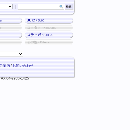
|
JUIC
ku
/ JUIC
コクタク
r
/ Kokutaku
スティガ
o
/ STIGA
その他
/ Others
ご案内
/
お問い合わせ
FAX.04-2936-1425