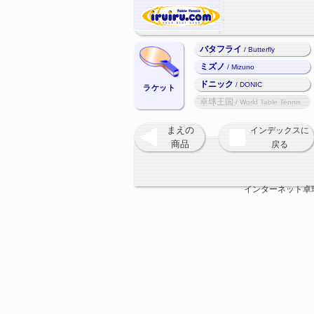
バタフライ
/ Butterfly
ミズノ
/ Mizuno
ドニック
/ DONIC
ラケット
卓球王国
/ World Table Tennis
まえの
インデックスに
商品
戻る
インターネット卓球ショ