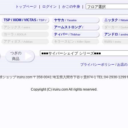
トップページ
|
ログイン
|
かごの中身
|
TSP / XIOM / VICTAS
ヤサカ
ニッタク
/ TSP /
/ Yasaka
/ Nitta
XIOM / VICTAS
アシックス
アームストロング
ダーカー
/ asics
/
/ Darke
Armstrong
ヨーラ
ティバー
アンドロ
/ JOOLA
/ Thibhar
/ andr
アディダス
キラースピン
iruiru
/ Adidas
/ Killer Spin
/ iruiru
つぎの
商品
プライバシーポリシー
/
お店の
ップ iruiru.com
〒358-0041 埼玉県入間市下谷ヶ貫874-1
TEL.04-2936-1299 
Copyright (C) iruiru.com All rights reserved.