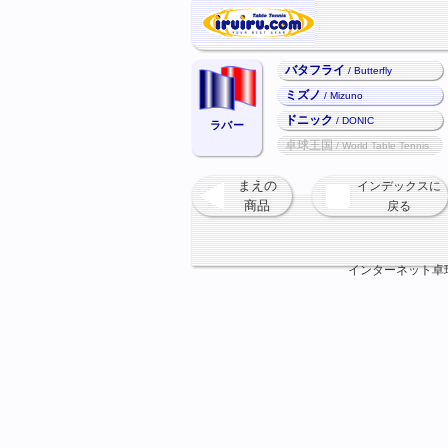
バタフライ
/ Butterfly
ミズノ
/ Mizuno
ドニック
/ DONIC
ラバー
卓球王国
/ World Table Tennis
まえの
インデックスに
商品
戻る
インターネット卓球ショ