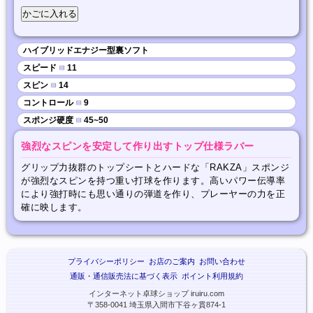
ハイブリッドエナジー型裏ソフト
スピード
■
11
スピン
■
14
コントロール
■
9
スポンジ硬度
■
45~50
強烈なスピンを安定して作り出すトップ仕様ラバー
グリップ力抜群のトップシートとハードな「RAKZA」スポンジ
が強烈なスピンを持つ重い打球を作ります。高いパワー伝導率
により強打時にも思い通りの弾道を作り、プレーヤーの力を正
確に映します。
プライバシーポリシー
お店のご案内
お問い合わせ
通販・通信販売法に基づく表示
ポイント利用規約
インターネット卓球ショップ iruiru.com
〒358-0041 埼玉県入間市下谷ヶ貫874-1