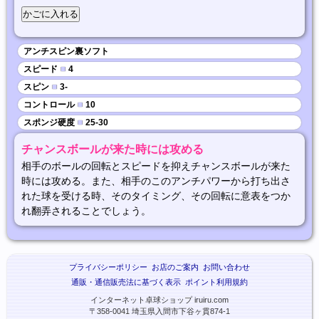
アンチスピン裏ソフト
スピード
■
4
スピン
■
3-
コントロール
■
10
スポンジ硬度
■
25-30
チャンスボールが来た時には攻める
相手のボールの回転とスピードを抑えチャンスボールが来た
時には攻める。また、相手のこのアンチパワーから打ち出さ
れた球を受ける時、そのタイミング、その回転に意表をつか
れ翻弄されることでしょう。
プライバシーポリシー
お店のご案内
お問い合わせ
通販・通信販売法に基づく表示
ポイント利用規約
インターネット卓球ショップ iruiru.com
〒358-0041 埼玉県入間市下谷ヶ貫874-1